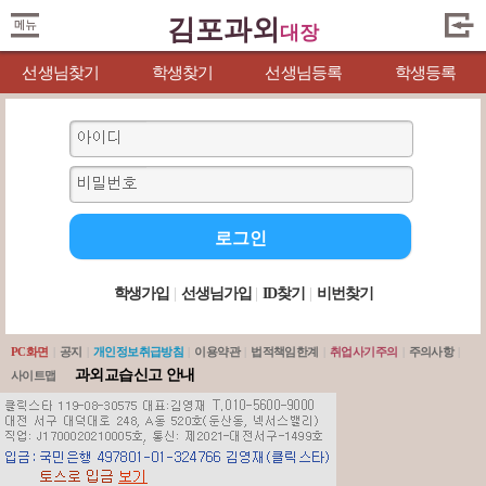
김포과외
대장
선생님찾기
학생찾기
선생님등록
학생등록
학생가입
|
선생님가입
|
ID찾기
|
비번찾기
PC화면
|
공지
|
개인정보취급방침
|
이용약관
|
법적책임한계
|
취업사기주의
|
주의사항
|
과외교습신고 안내
사이트맵