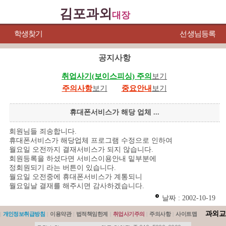
김포과외
대장
학생찾기
선생님등록
공지사항
취업사기(보이스피싱) 주의
보기
주의사항
보기
중요안내
보기
휴대폰서비스가 해당 업체 ...
회원님들 죄송합니다.
휴대폰서비스가 해당업체 프로그램 수정으로 인하여
월요일 오전까지 결재서비스가 되지 않습니다.
회원등록을 하셨다면 서비스이용안내 밑부분에
정회원되기 라는 버튼이 있습니다.
월요일 오전중에 휴대폰서비스가 계통되니
월요일날 결재를 해주시면 감사하겠습니다.
날짜 : 2002-10-19
과외교
|
개인정보취급방침
|
이용약관
|
법적책임한계
|
취업사기주의
|
주의사항
|
사이트맵